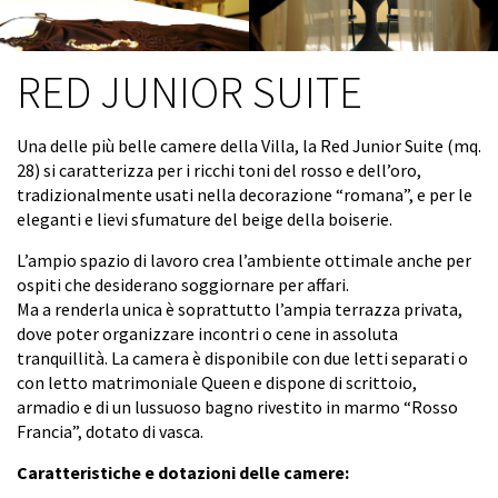
I suddetti trattamenti potranno essere eseguiti
usando supporti cartacei o informatici e/o telematici
RED JUNIOR SUITE
anche ad opera di terzi per i quali la conoscenza dei
Suoi dati personali risulti necessaria o comunque
funzionale allo svolgimento dell'attività della nostra
Una delle più belle camere della Villa, la Red Junior Suite (mq.
Società; in ogni caso il trattamento avverrà con
28) si caratterizza per i ricchi toni del rosso e dell’oro,
modalità idonee a garantirne la sicurezza e la
tradizionalmente usati nella decorazione “romana”, e per le
riservatezza. Il Titolare del trattamento dei suoi dati
eleganti e lievi sfumature del beige della boiserie.
personali è Hotel Villa Duse - Via Alamanno Morelli, 1
- 00197 Roma, C.F. - P.IVA 0658980100
L’ampio spazio di lavoro crea l’ambiente ottimale anche per
ospiti che desiderano soggiornare per affari.
In relazione al trattamento dei Suoi dati, Lei potrà
Ma a renderla unica è soprattutto l’ampia terrazza privata,
esercitare i diritti previsti dall'art. 13 della suddetta
dove poter organizzare incontri o cene in assoluta
Legge 675/96 che, per comodità, Le riportiamo qui di
tranquillità. La camera è disponibile con due letti separati o
seguito:
con letto matrimoniale Queen e dispone di scrittoio,
Articolo 13 (Diritti dell'interessato) 1. In relazione al
armadio e di un lussuoso bagno rivestito in marmo “Rosso
trattamento di dati personali l'interessato ha diritto:
Francia”, dotato di vasca.
a) di conoscere, mediante accesso gratuito al
registro di cui all'art. 31, comma 1, lettera a),
Caratteristiche e dotazioni delle camere:
l'esistenza di trattamenti di dati che possono