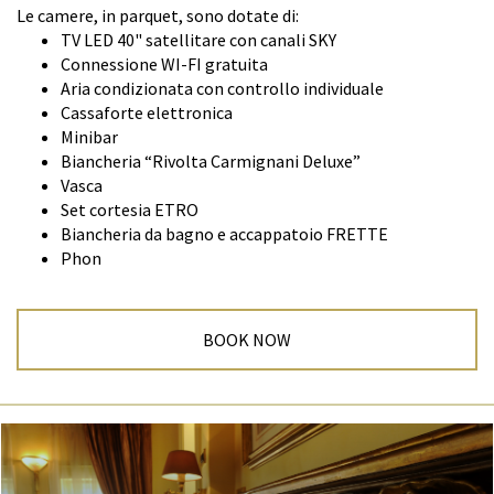
Le camere, in parquet, sono dotate di:
riguardarlo; b) di essere informato su quanto
TV LED 40" satellitare con canali SKY
indicato all'art. 7, comma 4, lettere a), b) e h); c) di
Connessione WI-FI gratuita
ottenere a cura del titolare o del responsabile senza
Aria condizionata con controllo individuale
ritardo: 1) la conferma dell'esistenza o meno di dati
Cassaforte elettronica
personali che lo riguardano, anche se non ancora
Minibar
registrati, e la comunicazione in forma intelligibile
Biancheria “Rivolta Carmignani Deluxe”
dei medesimi dati e della loro origine, nonchè della
Vasca
logica e delle finalità su cui si basa il trattamento; la
Set cortesia ETRO
richiesta può essere rinnovata, salva l'esistenza di
Biancheria da bagno e accappatoio FRETTE
giustificati motivi, con intervallo non minore di
Phon
novanta giorni; 2) la cancellazione, la
trasformazione in forma anonima o il blocco dei dati
trattati in violazione di legge, compresi quelli di cui
non è necessaria la conservazione in relazione agli
BOOK NOW
scopi per i quali i dati sono stati raccolti o
successivamente trattati; 3) l'aggiornamento, la
rettificazione ovvero, qualora vi abbia interesse,
l'integrazione dei dati; 4) l'attestazione che le
operazioni di cui ai numeri 2) e 3) sono state portate
a conoscenza, anche per quanto riguarda il loro