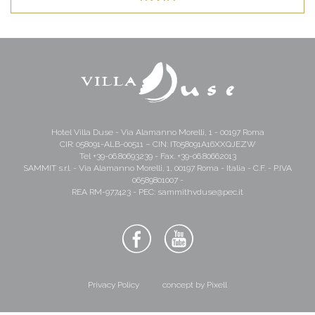
Hotel Villa Duse - Via Alamanno Morelli, 1 - 00197 Roma
CIR: 058091-ALB-00511 – CIN: IT058091A16XXQJEZW
Tel
+39-06.80693239
- Fax. +39-06.80662013
SAMMIT s.r.l. - Via Alamanno Morelli, 1, 00197 Roma - Italia - C.F. - P.IVA
06589801007 -
REA RM-977423 - PEC:
sammithvduse@pec.it
Privacy Policy
concept by Pixell