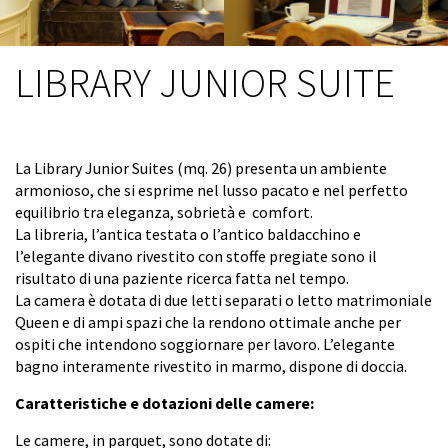
I suddetti trattamenti potranno essere eseguiti
usando supporti cartacei o informatici e/o telematici
LIBRARY JUNIOR SUITE
anche ad opera di terzi per i quali la conoscenza dei
Suoi dati personali risulti necessaria o comunque
funzionale allo svolgimento dell'attività della nostra
Società; in ogni caso il trattamento avverrà con
modalità idonee a garantirne la sicurezza e la
La Library Junior Suites (mq. 26) presenta un ambiente
riservatezza. Il Titolare del trattamento dei suoi dati
armonioso, che si esprime nel lusso pacato e nel perfetto
personali è Hotel Villa Duse - Via Alamanno Morelli, 1
equilibrio tra eleganza, sobrietà e comfort.
- 00197 Roma, C.F. - P.IVA 0658980100
La libreria, l’antica testata o l’antico baldacchino e
l’elegante divano rivestito con stoffe pregiate sono il
In relazione al trattamento dei Suoi dati, Lei potrà
risultato di una paziente ricerca fatta nel tempo.
esercitare i diritti previsti dall'art. 13 della suddetta
La camera è dotata di due letti separati o letto matrimoniale
Legge 675/96 che, per comodità, Le riportiamo qui di
Queen e di ampi spazi che la rendono ottimale anche per
seguito:
ospiti che intendono soggiornare per lavoro. L’elegante
Articolo 13 (Diritti dell'interessato) 1. In relazione al
bagno interamente rivestito in marmo, dispone di doccia.
trattamento di dati personali l'interessato ha diritto:
a) di conoscere, mediante accesso gratuito al
Caratteristiche e dotazioni delle camere:
registro di cui all'art. 31, comma 1, lettera a),
Le camere, in parquet, sono dotate di:
l'esistenza di trattamenti di dati che possono