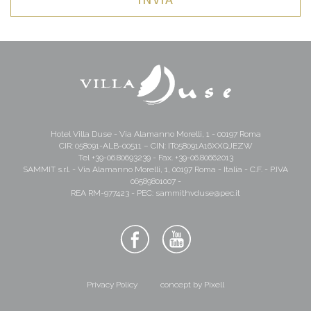
Hotel Villa Duse - Via Alamanno Morelli, 1 - 00197 Roma
CIR: 058091-ALB-00511 – CIN: IT058091A16XXQJEZW
Tel
+39-06.80693239
- Fax. +39-06.80662013
SAMMIT s.r.l. - Via Alamanno Morelli, 1, 00197 Roma - Italia - C.F. - P.IVA
06589801007 -
REA RM-977423 - PEC:
sammithvduse@pec.it
Privacy Policy
concept by Pixell