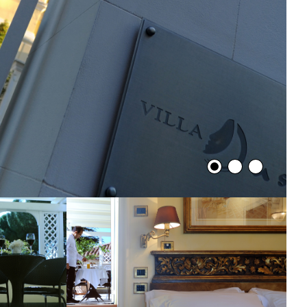
tuare comunicazioni commerciali
telematici anche ad opera di
nale allo svolgimento
garantirne la sicurezza e la
manno Morelli, 1 - 00197 Roma,
ella suddetta Legge 675/96 che,
ato ha diritto: a) di conoscere,
attamenti di dati che possono
c) di ottenere a cura del
onali che lo riguardano, anche
 loro origine, nonchè della
sistenza di giustificati motivi,
 anonima o il blocco dei dati
azione agli scopi per i quali i
ro, qualora vi abbia interesse,
e portate a conoscenza, anche