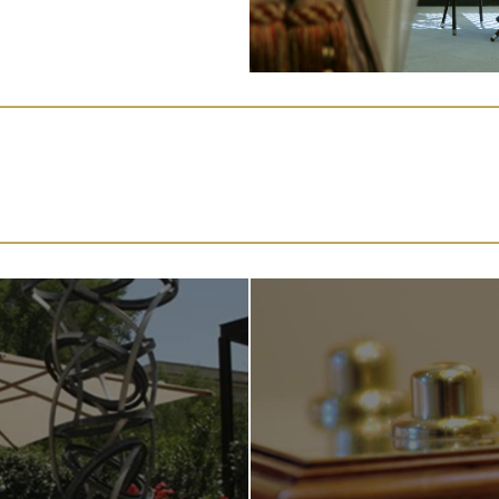
tenuto, di coloro ai quali i dati sono stati comunicati o diffusi,
bile o comporti un impiego di mezzi manifestamente sproporzi
to o in parte, per motivi legittimi, al trattamento dei dati pers
 della raccolta; e) di opporsi, in tutto o in parte, al trattamen
 informazione commerciale o di invio di materiale pubblicitari
 di mercato o di comunicazione commerciale interattiva e di e
ati sono comunicati o diffusi, della possibilità di esercitare gr
l comma 1, lettera c), numero 1), può essere chiesto all'interess
 che lo riguardano, un contributo spese, non superiore ai cost
limiti stabiliti dal regolamento di cui all'articolo 33, comma 3. 
cernenti persone decedute possono essere esercitati da chiunque
ui al comma 1 l'interessato può conferire, per iscritto, delega 
 le norme sul segreto professionale degli esercenti la professi
notizia. Legge sui dati del 31 dicembre 1996, n.675 "Tutela dell
i personali" S.O. della G.U. n. 5 dell'8 gennaio 1997.