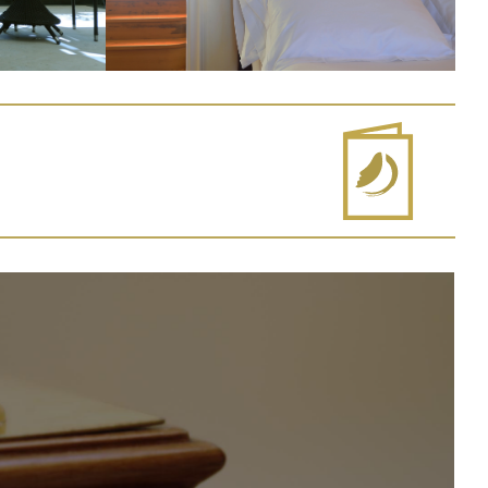
 eccettuato il caso in cui tale
onato rispetto al diritto
onali che lo riguardano,
to di dati personali che lo
o o di vendita diretta ovvero
ssere informato dal titolare,
atuitamente tale diritto. 2.
ato, ove non risulti
i effettivamente sopportati,
3. I diritti di cui al comma 1
 vi abbia interesse. 4.
o procura a persone fisiche o ad
one di giornalista,
e persone e di altri soggetti