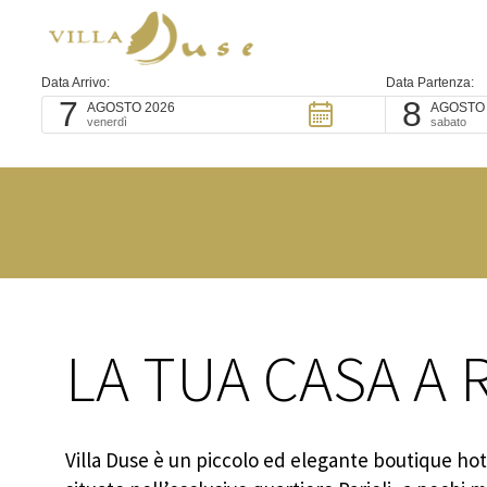
Data Arrivo:
Data Partenza:
7
8
AGOSTO 2026
AGOSTO 
venerdì
sabato
Privacy Policy
La informiamo, ai sensi dell'a
LA TUA CASA A
rispetto al trattamento dei da
direttamente o anche attraver
dalla normativa comunitaria ed
seguenti finalità ulteriori ris
Villa Duse è un piccolo ed elegante boutique hot
a. elaborare studi e ricerche 