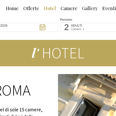
Home
Offerte
Hotel
Camere
Gallery
Eventi
Persone:
2
2026
ADULTI:
Camere: 1
HOTEL
l'
rt. 10 della Legge 675/96 recante disposizioni a tutela delle pe
 ROMA
ti personali, che inviando il presente modulo i dati forniti pot
so terzi, oltre che per ottemperare agli obblighi previsti dal
 in particolare per dare integrale esecuzione a tutti gli obbli
petto all'oggetto del contratto:
el di sole 15 camere,
statistiche e di mercato; b. inviare materiale pubblicitario ed 