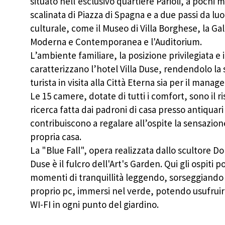
situato nell’esclusivo quartiere Parioli, a pochi mi
attività dirette di vendita o 
interattive.
scalinata di Piazza di Spagna e a due passi da lu
culturale, come il Museo di Villa Borghese, la Ga
I suddetti trattamenti potran
terzi per i quali la conoscenz
Moderna e Contemporanea e l'Auditorium.
dell'attività della nostra Soc
L’ambiente familiare, la posizione privilegiata e i
riservatezza. Il Titolare del 
caratterizzano l’hotel Villa Duse, rendendolo la s
C.F. - P.IVA 0658980100
turista in visita alla Città Eterna sia per il manage
In relazione al trattamento dei
Le 15 camere, dotate di tutti i comfort, sono il r
per comodità, Le riportiamo q
ricerca fatta dai padroni di casa presso antiquar
Articolo 13 (Diritti dell'intere
contribuiscono a regalare all’ospite la sensazione
mediante accesso gratuito al re
propria casa.
riguardarlo; b) di essere infor
titolare o del responsabile se
La "Blue Fall", opera realizzata dallo scultore 
se non ancora registrati, e la
Duse è il fulcro dell'Art's Garden. Qui gli ospiti 
logica e delle finalità su cui s
momenti di tranquillità leggendo, sorseggiando 
con intervallo non minore di 
proprio pc, immersi nel verde, potendo usufruir
trattati in violazione di legge
dati sono stati raccolti o succ
WI-FI in ogni punto del giardino.
l'integrazione dei dati; 4) l'a