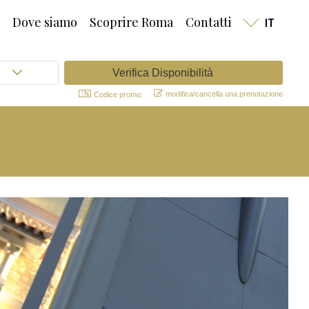
Dove siamo
Scoprire Roma
Contatti
IT
modifica/cancella una prenotazione
Codice promo:
rsone e degli altri soggetti
ranno essere trattati,
la legge, da un regolamento o
ghi contrattuali, anche per le
informativo; c. compiere