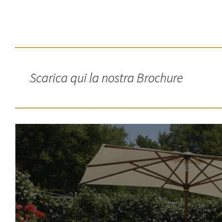
per quanto riguarda il loro con
adempimento si riveli impossi
tutelato; d) di opporsi, in tut
ancorchè pertinenti allo scopo
riguardano, previsto a fini di
per il compimento di ricerche
non oltre il momento in cui i d
Scarica qui la nostra Brochure
Per ciascuna richiesta di cui a
confermata l'esistenza di dati
secondo le modalità ed entro i 
riferiti ai dati personali con
Nell'esercizio dei diritti di c
associazioni. 5. Restano ferme
limitatamente alla fonte della 
rispetto al trattamento dei dat