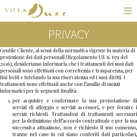
Privacy Policy
PRIVACY
La informiamo, ai sensi dell'art. 10 della Legge
675/96 recante disposizioni a tutela delle persone e
degli altri soggetti rispetto al trattamento dei dati
Gentile Cliente, ai sensi della normativa vigente in materia di
personali, che inviando il presente modulo i dati
protezione dei dati personali (Regolamento UE n. 679 del
forniti potranno essere trattati, direttamente o
2016), desideriamo informarla che i trattamenti dei suoi dati
anche attraverso terzi, oltre che per ottemperare
personali sono effettuati con correttezza e trasparenza, per
agli obblighi previsti dalla legge, da un regolamento
fini leciti e tutelando la sua riservatezza ed i suoi diritti. I
o dalla normativa comunitaria ed in particolare per
trattamenti sono effettuati anche con l’ausilio di mezzi
dare integrale esecuzione a tutti gli obblighi
informatici per le seguenti finalità:
contrattuali, anche per le seguenti finalità ulteriori
rispetto all'oggetto del contratto:
per acquisire e confermare la sua prenotazione di
servizi di alloggio e servizi accessori, e per fornire i
a. elaborare studi e ricerche statistiche e di mercato;
servizi richiesti
. Trattandosi di trattamenti necessar
b. inviare materiale pubblicitario ed informativo; c.
per la definizione dell’accordo contrattuale e per la sua
compiere attività dirette di vendita o di
successiva attuazione, non è richiesto il suo consenso,
collocamento; d. inviare informazioni commerciali;
tranne nel caso in cui siano conferiti dati particolari,
e. effettuare comunicazioni commerciali interattive.