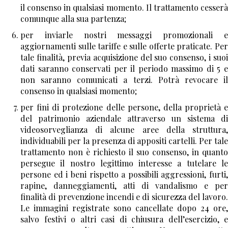
contenuto, di coloro ai quali i dati sono stati
il consenso in qualsiasi momento. Il trattamento cesserà
comunicati o diffusi, eccettuato il caso in cui tale
comunque alla sua partenza;
adempimento si riveli impossibile o comporti un
per inviarle nostri messaggi promozionali e
impiego di mezzi manifestamente sproporzionato
aggiornamenti sulle tariffe e sulle offerte praticate.
Pe
rispetto al diritto tutelato; d) di opporsi, in tutto o in
tale finalità, previa acquisizione del suo consenso, i suoi
parte, per motivi legittimi, al trattamento dei dati
dati saranno conservati per il periodo massimo di 5 e
personali che lo riguardano, ancorchè pertinenti
non saranno comunicati a terzi. Potrà revocare il
allo scopo della raccolta; e) di opporsi, in tutto o in
consenso in qualsiasi momento;
parte, al trattamento di dati personali che lo
riguardano, previsto a fini di informazione
per fini di protezione delle persone, della proprietà e
commerciale o di invio di materiale pubblicitario o di
del patrimonio aziendale attraverso un sistema di
vendita diretta ovvero per il compimento di ricerche
videosorveglianza di alcune aree della struttura,
di mercato o di comunicazione commerciale
individuabili per la presenza di appositi cartelli
. Per tale
interattiva e di essere informato dal titolare, non
trattamento non è richiesto il suo consenso, in quanto
oltre il momento in cui i dati sono comunicati o
persegue il nostro legittimo interesse a tutelare le
diffusi, della possibilità di esercitare gratuitamente
persone ed i beni rispetto a possibili aggressioni, furti,
tale diritto. 2. Per ciascuna richiesta di cui al comma
rapine, danneggiamenti, atti di vandalismo e per
1, lettera c), numero 1), può essere chiesto
finalità di prevenzione incendi e di sicurezza del lavoro.
all'interessato, ove non risulti confermata l'esistenza
Le immagini registrate sono cancellate dopo 24 ore,
di dati che lo riguardano, un contributo spese, non
salvo festivi o altri casi di chiusura dell’esercizio, e