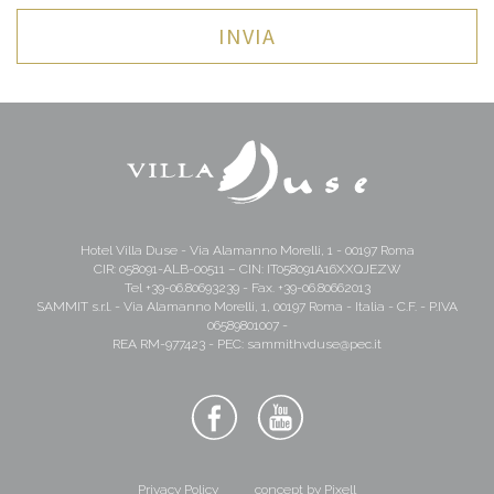
INVIA
Hotel Villa Duse - Via Alamanno Morelli, 1 - 00197 Roma
CIR: 058091-ALB-00511 – CIN: IT058091A16XXQJEZW
Tel
+39-06.80693239
- Fax. +39-06.80662013
SAMMIT s.r.l. - Via Alamanno Morelli, 1, 00197 Roma - Italia - C.F. - P.IVA
06589801007 -
REA RM-977423 - PEC:
sammithvduse@pec.it
Privacy Policy
concept by Pixell