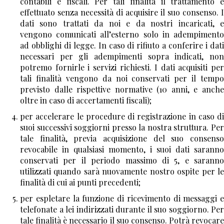
contabili e fiscali
. Per tali finalità il trattamento è
riguardarlo; b) di essere informato su quanto
effettuato senza necessità di acquisire il suo consenso. I
indicato all'art. 7, comma 4, lettere a), b) e h); c) di
dati sono trattati da noi e da nostri incaricati, e
ottenere a cura del titolare o del responsabile senza
vengono comunicati all’esterno solo in adempimento
ritardo: 1) la conferma dell'esistenza o meno di dati
ad obblighi di legge. In caso di rifiuto a conferire i dati
personali che lo riguardano, anche se non ancora
necessari per gli adempimenti sopra indicati, non
registrati, e la comunicazione in forma intelligibile
potremo fornirle i servizi richiesti. I dati acquisiti per
dei medesimi dati e della loro origine, nonchè della
tali finalità vengono da noi conservati per il tempo
logica e delle finalità su cui si basa il trattamento; la
previsto dalle rispettive normative (10 anni, e anche
richiesta può essere rinnovata, salva l'esistenza di
oltre in caso di accertamenti fiscali);
giustificati motivi, con intervallo non minore di
per accelerare le procedure di registrazione in caso di
novanta giorni; 2) la cancellazione, la
suoi successivi soggiorni presso la nostra struttura.
Pe
trasformazione in forma anonima o il blocco dei dati
tale finalità, previa acquisizione del suo consenso
trattati in violazione di legge, compresi quelli di cui
revocabile in qualsiasi momento, i suoi dati saranno
non è necessaria la conservazione in relazione agli
conservati per il periodo massimo di 5, e saranno
scopi per i quali i dati sono stati raccolti o
utilizzati quando sarà nuovamente nostro ospite per le
successivamente trattati; 3) l'aggiornamento, la
finalità di cui ai punti precedenti;
rettificazione ovvero, qualora vi abbia interesse,
l'integrazione dei dati; 4) l'attestazione che le
per espletare la funzione di ricevimento di messaggi e
operazioni di cui ai numeri 2) e 3) sono state portate
telefonate a lei indirizzati durante il suo soggiorno
. Per
a conoscenza, anche per quanto riguarda il loro
tale finalità è necessario il suo consenso. Potrà revocare