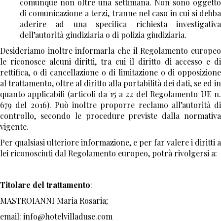
superiore ai costi effettivamente sopportati, secondo
comunque non oltre una settimana. Non sono oggetto
le modalità ed entro i limiti stabiliti dal regolamento
di comunicazione a terzi, tranne nel caso in cui si debba
di cui all'articolo 33, comma 3. 3. I diritti di cui al
aderire ad una specifica richiesta investigativa
comma 1 riferiti ai dati personali concernenti
dell’autorità giudiziaria o di polizia giudiziaria.
persone decedute possono essere esercitati da
Desideriamo inoltre informarla che il Regolamento europeo
chiunque vi abbia interesse. 4. Nell'esercizio dei
le riconosce alcuni diritti, tra cui il diritto di accesso e di
diritti di cui al comma 1 l'interessato può conferire,
rettifica, o di cancellazione o di limitazione o di opposizione
per iscritto, delega o procura a persone fisiche o ad
al trattamento, oltre al diritto alla portabilità dei dati, se ed in
associazioni. 5. Restano ferme le norme sul segreto
quanto applicabili (articoli da 15 a 22 del Regolamento UE n.
professionale degli esercenti la professione di
679 del 2016). Può inoltre proporre reclamo all’autorità di
giornalista, limitatamente alla fonte della notizia.
controllo, secondo le procedure previste dalla normativa
Legge sui dati del 31 dicembre 1996, n.675 "Tutela
vigente.
delle persone e di altri soggetti rispetto al
Per qualsiasi ulteriore informazione, e per far valere i diritti a
trattamento dei dati personali" S.O. della G.U. n. 5
lei riconosciuti dal Regolamento europeo, potrà rivolgersi a:
dell'8 gennaio 1997.
Titolare del trattamento
:
MASTROIANNI Maria Rosaria;
email: info@hotelvilladuse.com