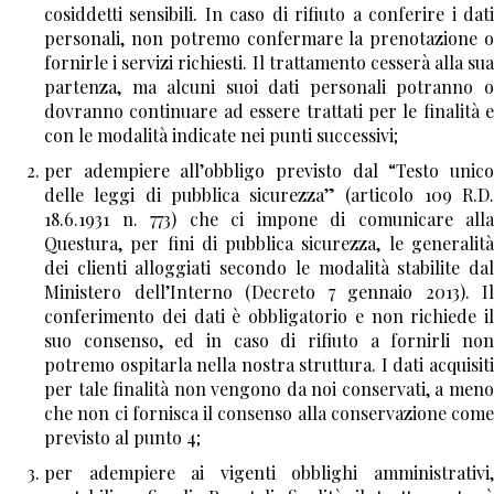
cosiddetti sensibili. In caso di rifiuto a conferire i dati
I suddetti trattamenti potranno essere eseguiti
personali, non potremo confermare la prenotazione o
usando supporti cartacei o informatici e/o telematici
fornirle i servizi richiesti. Il trattamento cesserà alla sua
anche ad opera di terzi per i quali la conoscenza dei
partenza, ma alcuni suoi dati personali potranno o
Suoi dati personali risulti necessaria o comunque
dovranno continuare ad essere trattati per le finalità e
funzionale allo svolgimento dell'attività della nostra
con le modalità indicate nei punti successivi;
Società; in ogni caso il trattamento avverrà con
per adempiere all’obbligo previsto dal “Testo unico
modalità idonee a garantirne la sicurezza e la
delle leggi di pubblica sicurezza”
(articolo 109 R.D
riservatezza. Il Titolare del trattamento dei suoi dati
18.6.1931 n. 773)
che ci impone di comunicare alla
personali è Hotel Villa Duse - Via Alamanno Morelli, 1
Questura, per fini di pubblica sicurezza, le generalità
- 00197 Roma, C.F. - P.IVA 0658980100
dei clienti alloggiati
secondo le modalità stabilite da
In relazione al trattamento dei Suoi dati, Lei potrà
Ministero dell’Interno (Decreto 7 gennaio 2013). Il
esercitare i diritti previsti dall'art. 13 della suddetta
conferimento dei dati è obbligatorio e non richiede il
Legge 675/96 che, per comodità, Le riportiamo qui di
suo consenso, ed in caso di rifiuto a fornirli non
seguito:
potremo ospitarla nella nostra struttura. I dati acquisiti
per tale finalità non vengono da noi conservati, a meno
Articolo 13 (Diritti dell'interessato) 1. In relazione al
che non ci fornisca il consenso alla conservazione come
trattamento di dati personali l'interessato ha diritto:
previsto al punto 4;
a) di conoscere, mediante accesso gratuito al
registro di cui all'art. 31, comma 1, lettera a),
per adempiere ai vigenti obblighi amministrativi,
l'esistenza di trattamenti di dati che possono