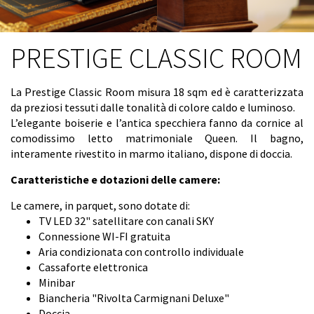
I suddetti trattamenti potranno essere eseguiti
usando supporti cartacei o informatici e/o telematici
PRESTIGE CLASSIC ROOM
anche ad opera di terzi per i quali la conoscenza dei
Suoi dati personali risulti necessaria o comunque
funzionale allo svolgimento dell'attività della nostra
La Prestige Classic Room misura 18 sqm ed è caratterizzata
Società; in ogni caso il trattamento avverrà con
da preziosi tessuti dalle tonalità di colore caldo e luminoso.
modalità idonee a garantirne la sicurezza e la
L’elegante boiserie e l’antica specchiera fanno da cornice al
riservatezza. Il Titolare del trattamento dei suoi dati
comodissimo letto matrimoniale Queen. Il bagno,
personali è Hotel Villa Duse - Via Alamanno Morelli, 1
interamente rivestito in marmo italiano, dispone di doccia.
- 00197 Roma, C.F. - P.IVA 0658980100
Caratteristiche e dotazioni delle camere:
In relazione al trattamento dei Suoi dati, Lei potrà
esercitare i diritti previsti dall'art. 13 della suddetta
Le camere, in parquet, sono dotate di:
Legge 675/96 che, per comodità, Le riportiamo qui di
TV LED 32" satellitare con canali SKY
seguito:
Connessione WI-FI gratuita
Articolo 13 (Diritti dell'interessato) 1. In relazione al
Aria condizionata con controllo individuale
trattamento di dati personali l'interessato ha diritto:
Cassaforte elettronica
a) di conoscere, mediante accesso gratuito al
Minibar
registro di cui all'art. 31, comma 1, lettera a),
Biancheria "Rivolta Carmignani Deluxe"
l'esistenza di trattamenti di dati che possono
Doccia