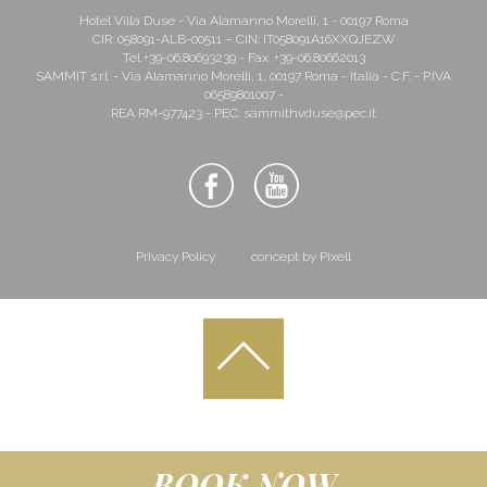
Hotel Villa Duse - Via Alamanno Morelli, 1 - 00197 Roma
CIR: 058091-ALB-00511 – CIN: IT058091A16XXQJEZW
Tel
+39-06.80693239
- Fax. +39-06.80662013
SAMMIT s.r.l. - Via Alamanno Morelli, 1, 00197 Roma - Italia - C.F. - P.IVA
06589801007 -
REA RM-977423 - PEC:
sammithvduse@pec.it
Privacy Policy
concept by Pixell
BOOK NOW