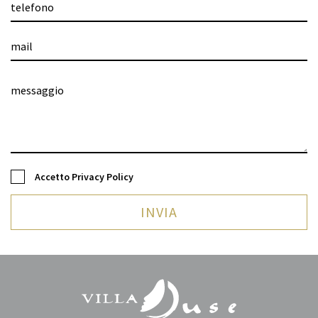
superiore ai costi effettivamente sopportati, secondo
le modalità ed entro i limiti stabiliti dal regolamento
di cui all'articolo 33, comma 3. 3. I diritti di cui al
comma 1 riferiti ai dati personali concernenti
persone decedute possono essere esercitati da
chiunque vi abbia interesse. 4. Nell'esercizio dei
diritti di cui al comma 1 l'interessato può conferire,
per iscritto, delega o procura a persone fisiche o ad
associazioni. 5. Restano ferme le norme sul segreto
professionale degli esercenti la professione di
giornalista, limitatamente alla fonte della notizia.
Legge sui dati del 31 dicembre 1996, n.675 "Tutela
Accetto
Privacy Policy
delle persone e di altri soggetti rispetto al
trattamento dei dati personali" S.O. della G.U. n. 5
INVIA
dell'8 gennaio 1997.