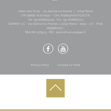
Hotel Villa Duse - Via Alamanno Morelli, 1 - 00197 Roma
CIR: 058091-ALB-00511 – CIN: IT058091A16XXQJEZW
Tel
+39-06.80693239
- Fax. +39-06.80662013
SAMMIT s.r.l. - Via Alamanno Morelli, 1, 00197 Roma - Italia - C.F. - P.IVA
06589801007 -
REA RM-977423 - PEC:
sammithvduse@pec.it
Privacy Policy
concept by Pixell