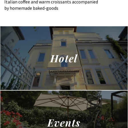
Italian coffee and warm croissants accompanied
riguardarlo; b) di essere informato su quanto
by homemade baked-goods
indicato all'art. 7, comma 4, lettere a), b) e h); c) di
ottenere a cura del titolare o del responsabile senza
ritardo: 1) la conferma dell'esistenza o meno di dati
personali che lo riguardano, anche se non ancora
registrati, e la comunicazione in forma intelligibile
dei medesimi dati e della loro origine, nonchè della
logica e delle finalità su cui si basa il trattamento; la
Hotel
richiesta può essere rinnovata, salva l'esistenza di
giustificati motivi, con intervallo non minore di
novanta giorni; 2) la cancellazione, la
trasformazione in forma anonima o il blocco dei dati
trattati in violazione di legge, compresi quelli di cui
non è necessaria la conservazione in relazione agli
scopi per i quali i dati sono stati raccolti o
successivamente trattati; 3) l'aggiornamento, la
rettificazione ovvero, qualora vi abbia interesse,
l'integrazione dei dati; 4) l'attestazione che le
operazioni di cui ai numeri 2) e 3) sono state portate
Events
a conoscenza, anche per quanto riguarda il loro