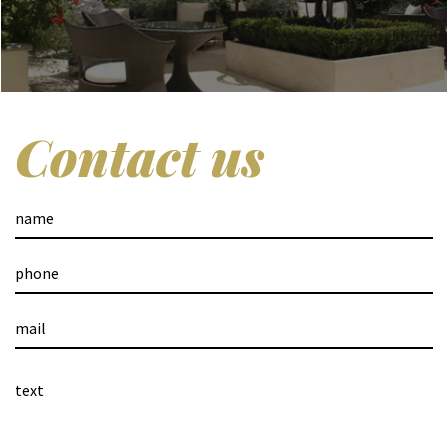
contenuto, di coloro ai quali i dati sono stati
comunicati o diffusi, eccettuato il caso in cui tale
adempimento si riveli impossibile o comporti un
impiego di mezzi manifestamente sproporzionato
rispetto al diritto tutelato; d) di opporsi, in tutto o in
parte, per motivi legittimi, al trattamento dei dati
Contact us
personali che lo riguardano, ancorchè pertinenti
allo scopo della raccolta; e) di opporsi, in tutto o in
parte, al trattamento di dati personali che lo
riguardano, previsto a fini di informazione
commerciale o di invio di materiale pubblicitario o di
vendita diretta ovvero per il compimento di ricerche
di mercato o di comunicazione commerciale
interattiva e di essere informato dal titolare, non
oltre il momento in cui i dati sono comunicati o
diffusi, della possibilità di esercitare gratuitamente
tale diritto. 2. Per ciascuna richiesta di cui al comma
1, lettera c), numero 1), può essere chiesto
all'interessato, ove non risulti confermata l'esistenza
di dati che lo riguardano, un contributo spese, non