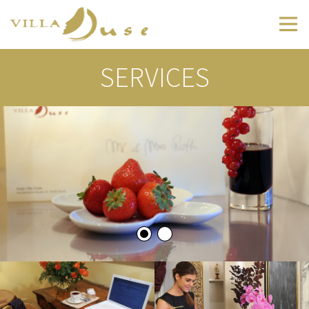
Privacy Policy
SERVICES
La informiamo, ai sensi dell'art. 10 della Legge
675/96 recante disposizioni a tutela delle persone e
degli altri soggetti rispetto al trattamento dei dati
personali, che inviando il presente modulo i dati
forniti potranno essere trattati, direttamente o
anche attraverso terzi, oltre che per ottemperare
agli obblighi previsti dalla legge, da un regolamento
o dalla normativa comunitaria ed in particolare per
dare integrale esecuzione a tutti gli obblighi
contrattuali, anche per le seguenti finalità ulteriori
rispetto all'oggetto del contratto:
a. elaborare studi e ricerche statistiche e di mercato;
b. inviare materiale pubblicitario ed informativo; c.
compiere attività dirette di vendita o di
collocamento; d. inviare informazioni commerciali;
e. effettuare comunicazioni commerciali interattive.